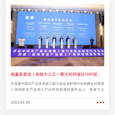
辞中表示，经过两年的精心筹备和建设，青冈国际优食谷200万
头生猪屠宰及冷链物流项目正式投产，为铁骑力士青冈国际优
食谷布局打响了第一枪，意味着铁骑力士在食品加工领域迎来
了一个崭新的、跨越式发展的时代，开辟了铁骑力士下一个30
年双峰战略新篇章。铁骑力士将全面推动青冈食品产业向研发
科技化、产品创新化以及资源整合化转型发展。未来发展中，
铁骑力士将在县委县政府支持领导下，继续扎根青冈，发挥资
源优势，将青冈作为铁骑力士重要战略布局点，持续推进全产
业链的规划布局，形成百亿规模产业集群，助推乡村振兴，为
青冈经济的腾飞做出应有的贡献。当天，青冈县委副书记、县
长孙国文深入项目现场进行调研。孙国文实地参观了生产车
间，详细了解项目建设等情况。他代表县委、县政府对青冈国
际优食谷首期项目顺利投产表示热烈祝贺，并指出，自2021年5
跑赢新赛道！铁骑力士又一重大科研项目与中国农科院签约！
月份开工建设以来，铁骑力士克服了疫情等不利因素影响正式
在首届中国农产品未来加工助力农业农村现代化高峰论坛暨第
投产，项目投资规模之大，建设标准之高，充分的体现了铁骑
三届国家农产品加工产业科技创新联盟年会上，铁骑力士
力士精神和“做中国高端食品领导者”的企业文化。该项目是青冈
（TECHLEX)与中国农科院正式
县瞄准青冈国际优食谷建设目标，打造生猪全产业链条，建设
食品产业集群的重要组成部分和具体实施步骤，对带动全县生
2023-04-29
猪产业发展，促进农民增收，