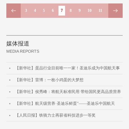
1
3
4
5
6
7
8
9
10
11
83
媒体报道
MEDIA REPORTS
【新华社】蛋品行业目前唯一一家！圣迪乐成为中国航天事
【新华社】雷博：一枚小鸡蛋的大梦想
【新华社】侯秀峰：将航天标准民用 带给国民更高品质营养
【新华社】航天级营养·圣迪乐鲜蛋”——圣迪乐中国航天
【人民日报】铁骑力士再获省科技进步一等奖