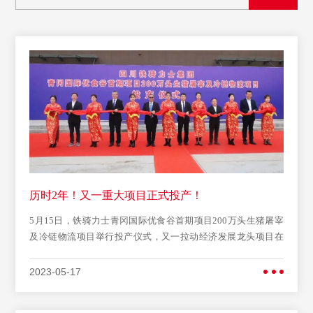
历时2年！又一重大项目正式投产！
5月15日，铁骑力士青冈国际优食谷首期项目200万头生猪屠宰
及冷链物流项目举行投产仪式，又一拉动经济发展龙头项目在
青冈生根发芽。铁骑力士执行总裁李全等人参加仪式。铁骑力
士年200万头生猪屠宰及冷链物流项目总投资1 47亿元，主要建
2023-05-17
设欧盟标准智慧屠宰生产线，项目全部投产达效后，预计年可
实现产值44 4亿元，利税1 3亿元，新增就业500余人。李全在致