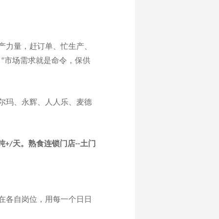
产力量，赶订单、忙生产、
，
市场需求就是命令，保供
“
尔玛、永辉、人人乐、麦德
吨
天。熟食连锁门店
土门
+/
--
在各自岗位，用每一个日日