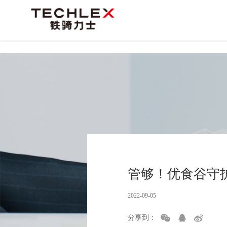
/*
*/
管够！优食谷守护
2022-09-05
分享到：