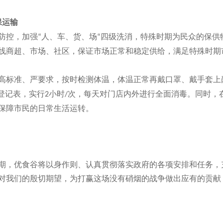
保运输
防控，加强
人、车、货、场
四级洗消，特殊时期为民众的保供
“
“
线商超、市场、社区，保证市场正常和稳定供给，满足特殊时期
高标准、严要求，按时检测体温，体温正常再戴口罩、戴手套上
登记表，实行
小时
次，每天对门店内外进行全面消毒。同时，
2
/
保障市民的日常生活运转。
期，优食谷将以身作则、认真贯彻落实政府的各项安排和任务，
对我们的殷切期望，为打赢这场没有硝烟的战争做出应有的贡献