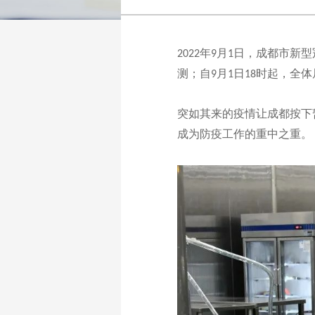
年
月
日，成都市新型
2022
9
1
测；自
月
日
时起，全体
9
1
18
突如其来的疫情让成都按下
成为防疫工作的重中之重。