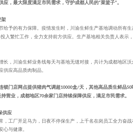
供应，最大限度满足市民需求，守护成都人民的
菜篮子
。
“
”
空架
节给予的有力保障。疫情发生时，川渝生鲜生产基地调动所有生
心投入繁忙工作，全力支持前方供应。生产基地相关负责人表示
增长，川渝生鲜业务线每天与基地无缝对接，共计为成都地区沃
应供应高品质肉制品。
连锁门店网点提供猪肉气调超
盒
天，其他高品质生鲜品
10000
/
50
坚持营业，成都地区
余家门店持续保障供应，满足市民需求。
70
保供应
常，工厂开足马力，日夜不停保生产，上千名在岗员工全力奋战
安心与健康。