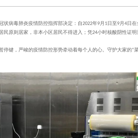
冠状病毒肺炎疫情防控指挥部决定：自
年
月
日至
月
日在
2022
9
1
9
4
居民原则居家，非本小区居民不得进入；凭
小时核酸阴性证明
24
暂停键，严峻的疫情防控形势牵动着每个人的心。守护大家的
“