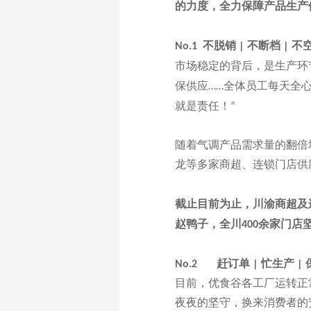
的力度，全力保障产品生产
不脱销
不断档
不
No.1
|
|
市场稳定的背后，是生产环
保供应
全体员工每天全
……
就是责任！
”
随着气调产品需求量的翻倍
龙等多家商超、连锁门店供
截止目前为止，川渝商超及
赵鸭子，全川
余家门店
400
赶订单
忙生产
No.2
|
|
目前，优食谷各工厂运转正
夜夜的坚守，换来消费者的