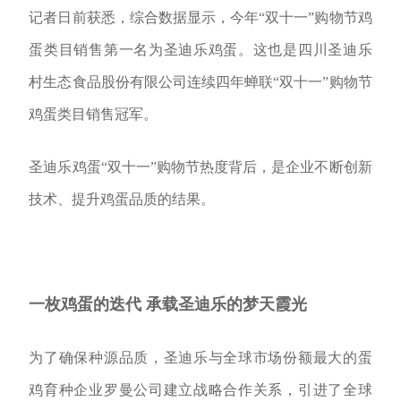
记者日前获悉，综合数据显示，今年“双十一”购物节鸡
蛋类目销售第一名为圣迪乐鸡蛋。这也是四川圣迪乐
村生态食品股份有限公司连续四年蝉联“双十一”购物节
鸡蛋类目销售冠军。
圣迪乐鸡蛋“双十一”购物节热度背后，是企业不断创新
技术、提升鸡蛋品质的结果。
一枚鸡蛋的迭代 承载圣迪乐的梦天霞光
为了确保种源品质，圣迪乐与全球市场份额最大的蛋
鸡育种企业罗曼公司建立战略合作关系，引进了全球