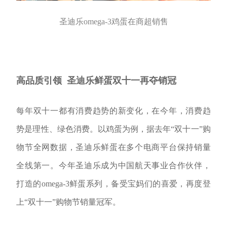
圣迪乐omega-3鸡蛋在商超销售
高品质引领 圣迪乐鲜蛋双十一再夺销冠
每年双十一都有消费趋势的新变化，在今年，消费趋
势是理性、绿色消费。以鸡蛋为例，据去年“双十一”购
物节全网数据，圣迪乐鲜蛋在多个电商平台保持销量
全线第一。今年圣迪乐成为中国航天事业合作伙伴，
打造的omega-3鲜蛋系列，备受宝妈们的喜爱，再度登
上“双十一”购物节销量冠军。