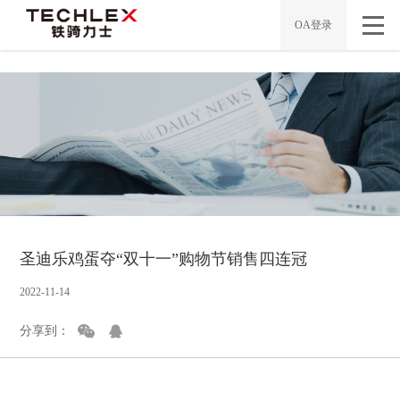
/*
*/
OA登录
圣迪乐鸡蛋夺“双十一”购物节销售四连冠
2022-11-14
分享到：