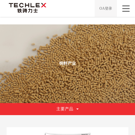
/*
*/
OA登录
饲料产业
主要产品